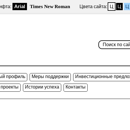
Arial
Times New Roman
Ц
Ц
Ц
ифта:
Цвета сайта:
ый профиль
Меры поддержки
Инвестиционные предло
 проекты
Истории успеха
Контакты