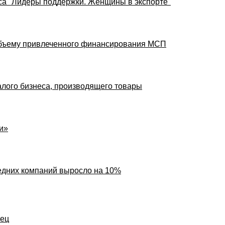
са "Лидеры поддержки. Женщины в экспорте"
 объему привлеченного финансирования МСП
алого бизнеса, производящего товары
и»
редних компаний выросло на 10%
ец