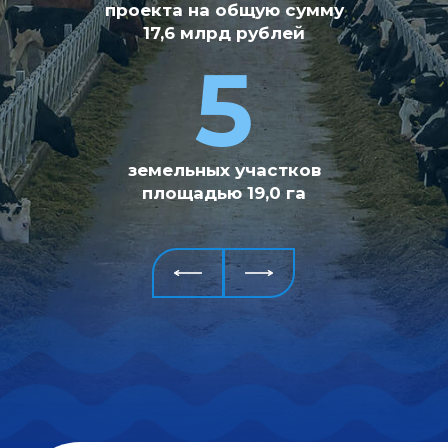
проекта
реализовано
на общую сумму
за 2015-
2021гг. на общую сумму
17,6
млрд рублей
7,628 млрд рублей
5
6
земельных участков
крупных проектов
площадью 19,0 га
реализуется
в
настоящее время на
общую
сумму 14,9 млрд
рублей