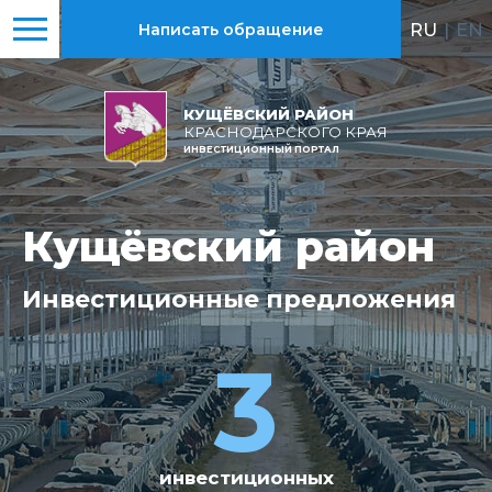
RU
|
EN
Написать обращение
КУЩЁВСКИЙ РАЙОН
КРАСНОДАРСКОГО КРАЯ
ИНВЕСТИЦИОННЫЙ ПОРТАЛ
Кущёвский район
Кущёвский район
Инвестиционные
Всего
реализовано
предложения
17
3
крупных проектов
инвестиционных