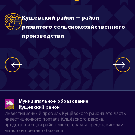
Кущевский район – район
развитого сельскохозяйственного
производства
Муниципальное образование
Кущёвский район
Инвестиционный профиль Кущёвского района это часть
инвестиционного портала Кущёвского района,
представляющая район инвесторам и представителям
малого и среднего бизнеса