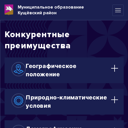
Муниципальное образование
Кущёвский район
Конкурентные
преимущества
Географическое
положение
Северокавказская железная дорога и
автомобильная трасса М-4
Природно-климатические
проходящие через Кущевский район
условия
связывают центральную часть России
с Югом и Северным Кавказом
Обширные равнинные территории