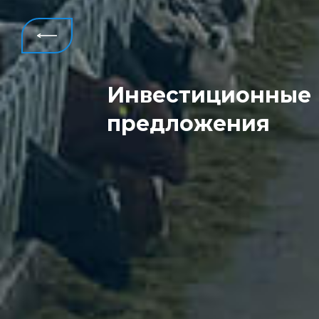
Инвестиционные
Всего
предложения
реализовано