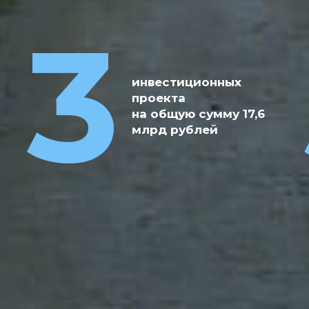
17
3
крупных
проектов
инвестиционных
реализовано
проекта
за 2015-2021гг.
на общую сумму 17,6
на общую
млрд рублей
сумму
7,628 млрд
рублей