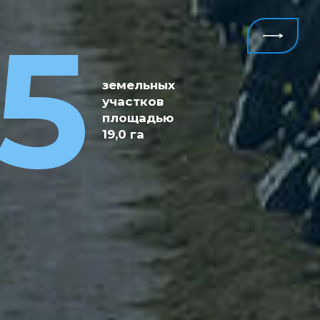
6
5
крупных
проектов
земельных
реализуется
участков
в настоящее
площадью
время на общую
19,0 га
сумму 14,9 млрд
рублей