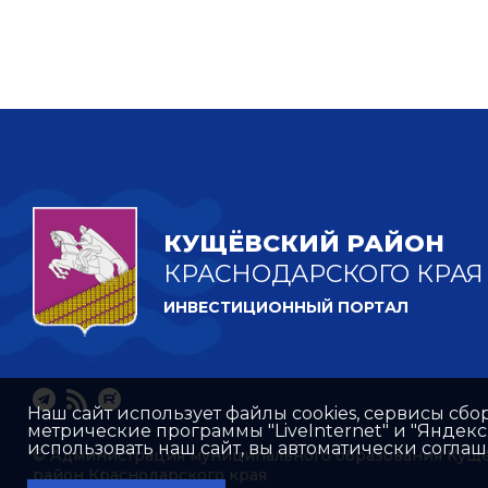
КУЩЁВСКИЙ РАЙОН
КРАСНОДАРСКОГО КРАЯ
ИНВЕСТИЦИОННЫЙ ПОРТАЛ
Наш сайт использует файлы cookies, сервисы сбо
метрические программы "LiveInternet" и "Яндек
использовать наш сайт, вы автоматически согла
© Администрация муниципального образования Кущ
район Краснодарского края