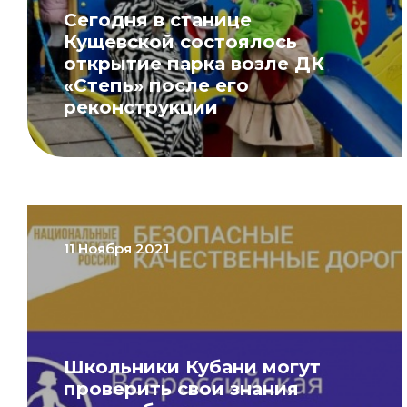
Сегодня в станице
Кущевской состоялось
открытие парка возле ДК
«Степь» после его
реконструкции
11 Ноября 2021
Школьники Кубани могут
проверить свои знания