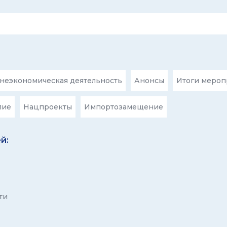
еэкономическая деятельность
Анонсы
Итоги мероп
лие
Нацпроекты
Импортозамещение
й:
ти